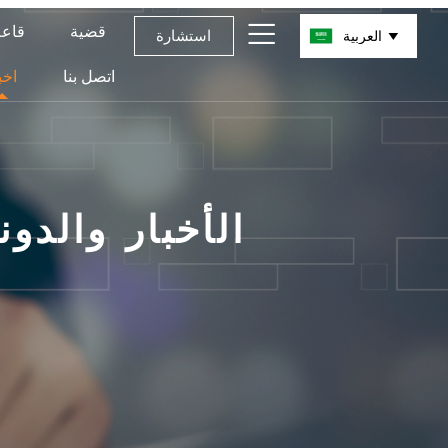

قضية
قاعة
استشارة
العربية

اتصل بنا
اخب
الأخبار والدون