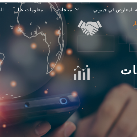
 المعارض في جيبوتي
منتجات
معلومات عنا
الب

ار
ات