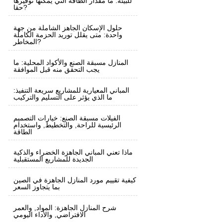
للبيئة: ما مقدار الطاقة التي يمكنها توفيرها
حقا?
حلول الإسكان الجاهز الشاملة من جهة
واحدة: متى يقلل توريد الحزمة الكاملة
المخاطر?
المنازل مسبقة الصنع والأكواد المحلية: ما
يجب التحقق منه قبل الموافقة
المباني المعيارية للمشاريع سريعة التنفيذ:
ما الذي يؤثر على التسليم والتركيب
الفيلات مسبقة الصنع: خيارات التصميم
الرئيسية للراحة, والتخطيط, واستخدام
الطاقة
ماذا تعني المباني الجاهزة الخضراء والذكية
الجديدة للمشاريع المستقبلية
كيفية تقييم مورد المنازل الجاهزة في الصين
بما يتجاوز السعر
شرح المنازل الجاهزة: المواد, والعمر
الافتراضي, والأداء اليومي