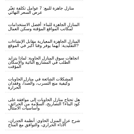
منازل جاهزة للبيع: 7 عوامل تكلفة تغيّر
عرض السعر النهائي
المنازل الجاهزة للبناء: أفضل الاستخدامات
لمكاتب المواقع المؤقتة وسكن العمال
المنازل الجاهزة المعيارية مقابل الإنشاءات
التقليدية: أيهما يوفر وقتا أكبر في الموقع?
اتجاهات سوق المنازل الحاوية: لماذا يتزايد
الطلب في المشاريع النائية والإسكان
المؤقت
المشكلات الشائعة في منازل الحاويات
وكيفية منع التسرب، والصدأ، وفقدان
الحرارة
هل تحتاج منازل الحاويات إلى موافقة على
كود البناء؟ التصاريح، السلامة من الحرائق،
وأساسيات الامتثال
شرح عزل المنزل الحاوي: أنظمة الجدران،
الأداء الحراري، والتوافق مع المناخ