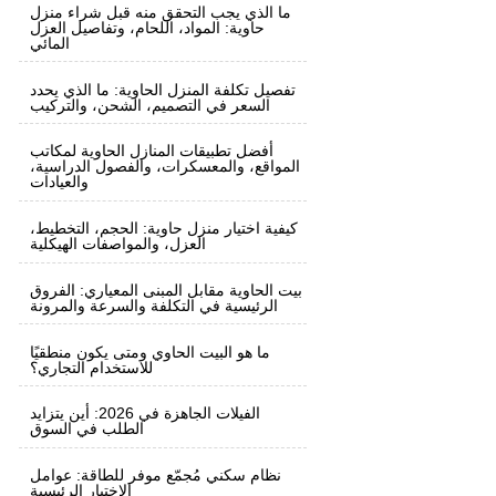
ما الذي يجب التحقق منه قبل شراء منزل
حاوية: المواد، اللحام، وتفاصيل العزل
المائي
تفصيل تكلفة المنزل الحاوية: ما الذي يحدد
السعر في التصميم، الشحن، والتركيب
أفضل تطبيقات المنازل الحاوية لمكاتب
المواقع، والمعسكرات، والفصول الدراسية،
والعيادات
كيفية اختيار منزل حاوية: الحجم، التخطيط،
العزل، والمواصفات الهيكلية
بيت الحاوية مقابل المبنى المعياري: الفروق
الرئيسية في التكلفة والسرعة والمرونة
ما هو البيت الحاوي ومتى يكون منطقيًا
للاستخدام التجاري؟
الفيلات الجاهزة في 2026: أين يتزايد
الطلب في السوق
نظام سكني مُجمّع موفر للطاقة: عوامل
الاختيار الرئيسية