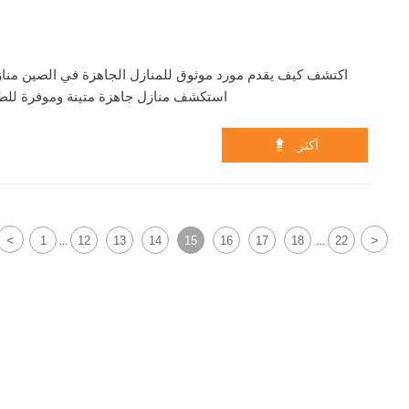
اكتشف كيف يقدم مورد موثوق للمنازل الجاهزة في الصين منازل 
استكشف منازل جاهزة متينة وموفرة للطا

أكثر
<
>
1
12
13
14
15
16
17
18
22
...
...