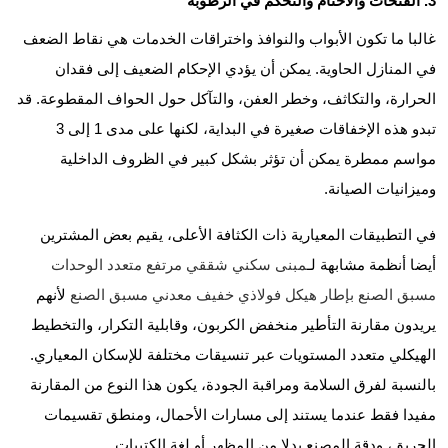
3. الفتحات والأختام والتحكم في الرطوبة
غالبا ما تكون الأبواب والنوافذ واختراقات الخدمات هي نقاط الضعف
في المنازل الحاوية. يمكن أن يؤدي الإحكام الضعيف إلى فقدان
الحرارة، والتكاثف، وخطر العفن، والتآكل حول الحواف المقطوعة. قد
تبدو هذه الإخفاقات صغيرة في البداية، لكنها على مدى 1 إلى 3
مواسم ممطرة يمكن أن تؤثر بشكل كبير في الظروف الداخلية
وميزانيات الصيانة.
في التطبيقات المعيارية ذات الكثافة الأعلى، يقيم بعض المشترين
أيضا أنظمة مشابهة لـ
مبنى سكني شققي مرتفع متعدد الوحدات
مسبق الصنع بإطار هيكل فولاذي خفيف معدني مسبق الصنع
لأنهم
يريدون مقارنة التأطير منخفض الكربون، وقابلية التكرار، والتخطيط
الهيكلي متعدد المستويات عبر تنسيقات مختلفة للإسكان المعياري.
بالنسبة لفرق السلامة ومراقبة الجودة، يكون هذا النوع من المقارنة
مفيدا فقط عندما يستند إلى مسارات الأحمال، ومنطق تقسيمات
الحريق، ودقة المصنع بدلا من المظهر أو لغة الكتيبات.