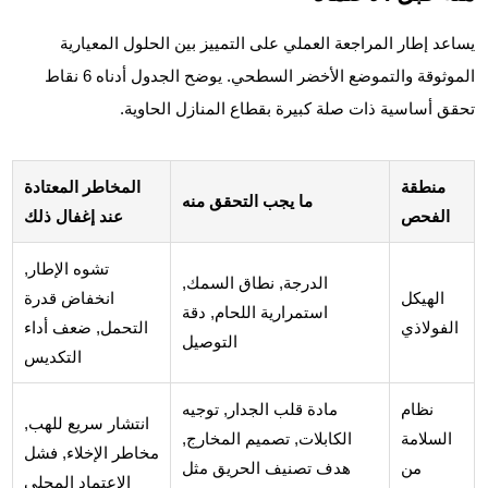
يساعد إطار المراجعة العملي على التمييز بين الحلول المعيارية
الموثوقة والتموضع الأخضر السطحي. يوضح الجدول أدناه 6 نقاط
تحقق أساسية ذات صلة كبيرة بقطاع المنازل الحاوية.
منطقة
المخاطر المعتادة
ما يجب التحقق منه
الفحص
عند إغفال ذلك
تشوه الإطار,
الدرجة, نطاق السمك,
الهيكل
انخفاض قدرة
استمرارية اللحام, دقة
الفولاذي
التحمل, ضعف أداء
التوصيل
التكديس
نظام
مادة قلب الجدار, توجيه
انتشار سريع للهب,
السلامة
الكابلات, تصميم المخارج,
مخاطر الإخلاء, فشل
من
هدف تصنيف الحريق مثل
الاعتماد المحلي