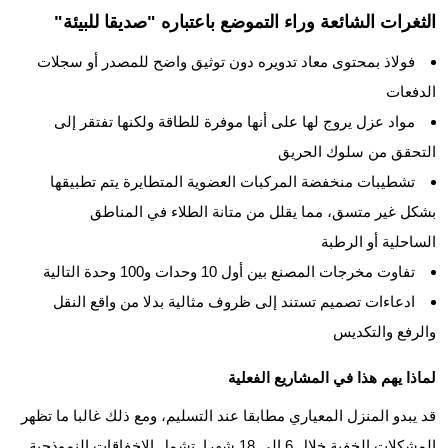
الثغرات الشائعة وراء التموضع باعتباره "صديقا للبيئة"
فولاذ بمحتوى معاد تدويره دون توثيق واضح للمصدر أو سجلات
الدفعات
مواد عزل يروج لها على أنها موفرة للطاقة ولكنها تفتقر إلى
التحقق من سلوك الحريق
تشطيبات منخفضة المركبات العضوية المتطايرة يتم تطبيقها
بشكل غير متسق، مما يقلل من متانة الطلاء في المناطق
الساحلية أو الرطبة
تفاوت مخرجات المصنع بين أول 10 وحدات و100 وحدة التالية
ادعاءات تصميم تستند إلى ظروف مثالية بدلا من واقع النقل
والرفع والتكديس
لماذا يهم هذا في المشاريع الفعلية
قد يبدو المنزل المعياري مطابقا عند التسليم، ومع ذلك غالبا ما تظهر
المشكلات الخفية خلال 6 إلى 18 شهرا. تشمل الإخفاقات النموذجية