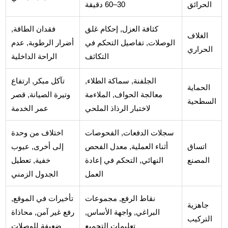
الحرائق
30–60 دقيقة
كثافة العزل, إحكام غلق
فقدان الطاقة,
الغلاف
الوصلات, تفاصيل التحكم في
أضرار الرطوبة, عدم
الحراري
التكاثف
الراحة الداخلية
الجلفنة, سماكة الطلاء,
تآكل مبكر, ارتفاع
الحماية
معالجة الحواف, الملاءمة
وتيرة الصيانة, قصر
السطحية
لاختبار الرذاذ الملحي
عمر الخدمة
سجلات الدفعات, الفحوصات
اختلاف من وحدة
اتساق
أثناء العملية, معدل الفحص
إلى أخرى, عيوب
المصنع
النهائي, التحكم في إعادة
خفية, تعطيل
العمل
الجدول الزمني
نقاط الرفع, مجموعات
تأخيرات في الموقع,
جاهزية
البراغي, واجهة الأساس,
رفع غير آمن, محاذاة
التركيب
تعليمات التجميع
ضعيفة للوصلات