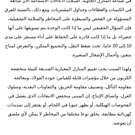
في صناعة المنازل الحاوية، أصبحت ادعاءات الاستدامة الآن شائعة
في الكتيبات والعطاءات وجداول المشتريات. ومع ذلك، بالنسبة للفرق
المسؤولة عن الفحص والسيطرة على المخاطر والسلامة التشغيلية،
فإن السؤال الحقيقي ليس ما إذا كانت الوحدة يتم تسويقها على أنها
خضراء، بل ما إذا كانت قادرة على الحفاظ على أداء مستقر على مدى
10 إلى 20 عاما، تحت ضغط النقل، والتجميع المتكرر، والتعرض لمناخ
متغير، وأحمال الإشغال المتغيرة.
ولهذا السبب يجب تقييم المنازل المعيارية الصديقة للبيئة منخفضة
الكربون من خلال مؤشرات قابلة للقياس: جودة الفولاذ، ومعالجة
مقاومة التآكل، وتصنيف مقاومة الحريق، والتفاوتات البعدية، وسلوك
العزل، واتساق الإنتاج. إن المبنى منخفض الانبعاثات الذي يفشل في
الفحوصات الهيكلية، أو يظهر عيوبا في اللحام، أو يفتقر إلى تمديدات
كهربائية مطابقة، يخلق نوعا مختلفا من المخاطر لا يمكن لأي ملصق
أن يعوضه.