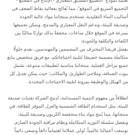
نعتمد نموذج "التصنيع المسبق المعياري - الإنتاج في المصنع -
التجميع السريع في الموقع"، مما يُعالج بفعالية نقاط الضعف في
أساليب البناء التقليدية. تستخدم منتجاتنا مواد عالية الجودة
وصديقة للبيئة، وتدعم النقل المعياري والمدمج، ويمكن تجميعها
بسرعة في الموقع خلال ساعات، محققةً بذلك توازنًا مثاليًا بين
الكفاءة والتكلفة والجودة.
بفضل فريقنا المحترف من المصممين والمهندسين، نقدم حلولًا
متكاملة مصممة خصيصًا لتلبية احتياجاتكم، مع فريق متخصص يتابع
جميع مراحل العملية. منتجاتنا مناسبة لتطبيقات متنوعة، تشمل
بيوت الضيافة، وملاجئ الطوارئ، والمكاتب؛ حيث يمكن تعديل كل
من الهيكل والوظيفة بمرونة لتلبية الاحتياجات المحددة.
انطلاقاً من مفهوم التنمية المستدامة، تُدمج الشركة تقنيات صديقة
للبيئة، مثل استخدام الطاقة الشمسية والعزل الموفر للطاقة، في
منتجاتها، مما يُنتج مواد بناء منخفضة الكربون وصديقة للبيئة.
وبفضل سلسلة التوريد المتكاملة ونظام مراقبة الجودة الصارم،
توسعت أعمالنا عالمياً. نُولي عملائنا اهتماماً بالغاً ونسعى دائماً