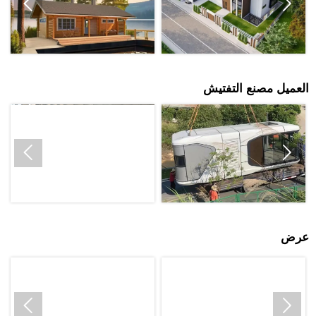


العميل مصنع التفتيش


عرض

