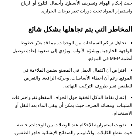
حيث إحكام الهواء, وتصريف الأسطح, وأحمال الثلوج أو الرياح,
واستقرار المواد تحت دورات تغير درجات الحرارة.
المخاطر التي يتم تجاهلها بشكل شائع
تجاهل تراكم السماحات بين الوحدات, مما قد يغيّر خطوط
الواجهة الخارجية, ويشوّه الأبواب, ويؤدي إلى صعوبة إعادة توصيل
أنظمة MEP في الموقع.
افتراض أن اكتمال العمل في المصنع يضمن الملاءمة في
الموقع, رغم أن أخطاء الأساسات, وحركة الرافعة, والتعرض
للطقس تغير ظروف التركيب النهائية.
إغفال نقاط التآكل الخفية حول الحواف المقطوعة, واختراقات
المثبتات, ومصائد الصرف حيث يمكن أن يبقى الماء بعد النقل أو
الاستخدام.
تفويت استمرارية الإحكام عند الوصلات بين الوحدات, خاصة
حيث تقطع الكابلات, والأنابيب, والصفائح الإنشائية حاجز الطقس.