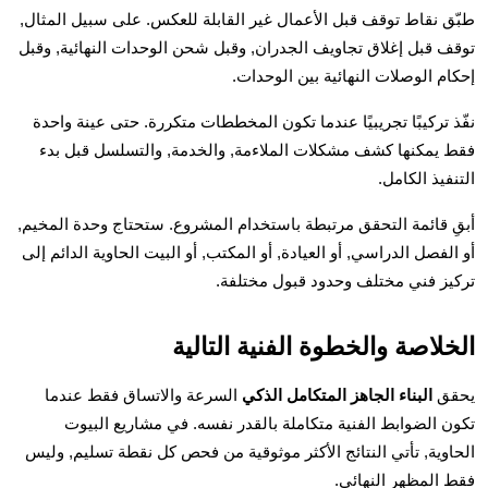
طبّق نقاط توقف قبل الأعمال غير القابلة للعكس. على سبيل المثال,
توقف قبل إغلاق تجاويف الجدران, وقبل شحن الوحدات النهائية, وقبل
إحكام الوصلات النهائية بين الوحدات.
نفّذ تركيبًا تجريبيًا عندما تكون المخططات متكررة. حتى عينة واحدة
فقط يمكنها كشف مشكلات الملاءمة, والخدمة, والتسلسل قبل بدء
التنفيذ الكامل.
أبقِ قائمة التحقق مرتبطة باستخدام المشروع. ستحتاج وحدة المخيم,
أو الفصل الدراسي, أو العيادة, أو المكتب, أو البيت الحاوية الدائم إلى
تركيز فني مختلف وحدود قبول مختلفة.
الخلاصة والخطوة الفنية التالية
يحقق
البناء الجاهز المتكامل الذكي
السرعة والاتساق فقط عندما
تكون الضوابط الفنية متكاملة بالقدر نفسه. في مشاريع البيوت
الحاوية, تأتي النتائج الأكثر موثوقية من فحص كل نقطة تسليم, وليس
فقط المظهر النهائي.