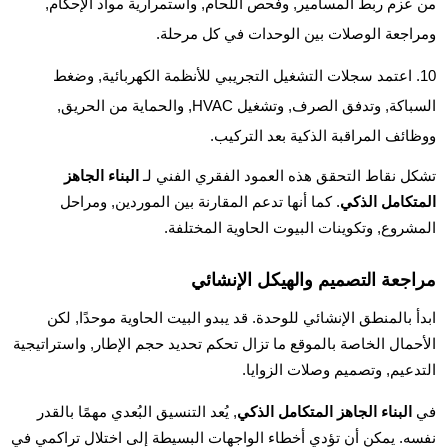
من عزم ربط المسامير, وفحص اللحام, واستمرارية مواد الإحكام,
ومراجعة الوصلات بين الوحدات في كل مرحلة.
اعتمد سجلات التشغيل التجريبي للأنظمة الكهربائية, وضغط
السباكة, وتدفق الصرف, وتشغيل HVAC, والحماية من الحريق,
ووظائف المراقبة الذكية بعد التركيب.
تشكل نقاط التحقق هذه العمود الفقري الفني لـ
البناء الجاهز
المتكامل الذكي
. كما أنها تدعم المقارنة بين الموردين, ومراحل
المشروع, وتكوينات البيوت الحاوية المختلفة.
مراجعة التصميم والهيكل الإنشائي
ابدأ بالمنطق الإنشائي للوحدة. قد يبدو البيت الحاوية موحدًا, لكن
الأحمال الخاصة بالموقع ما تزال تحكم تحديد حجم الإطار, واستراتيجية
التدعيم, وتصميم وصلات الزوايا.
في
البناء الجاهز المتكامل الذكي
, يُعد التنسيق البُعدي مهمًا بالقدر
نفسه. يمكن أن تؤدي أخطاء الواجهات البسيطة إلى اختلال تراكمي في