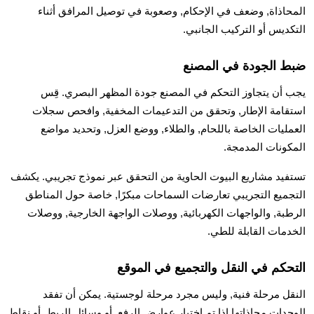
المحاذاة, وضعف في الإحكام, وصعوبة في توصيل المرافق أثناء
التكديس أو التركيب الجانبي.
ضبط الجودة في المصنع
يجب أن يتجاوز التحكم في المصنع جودة المظهر البصري. قِس
استقامة الإطار, وتحقق من التدعيمات المخفية, وافحص سجلات
العمليات الخاصة باللحام, والطلاء, ووضع العزل, وتحديد مواضع
المكونات المدمجة.
تستفيد مشاريع البيوت الحاوية من التحقق عبر نموذج تجريبي. يكشف
التجميع التجريبي تعارضات السماحات مبكرًا, خاصة حول المناطق
الرطبة, والواجهات الكهربائية, ووصلات الواجهة الخارجية, ووصلات
الخدمات القابلة للطي.
التحكم في النقل والتجميع في الموقع
النقل مرحلة فنية, وليس مجرد مرحلة لوجستية. يمكن أن تفقد
الوحدات محاذاتها إذا تم اختيار عوارض الرفع, أو وسائل الربط, أو نقاط