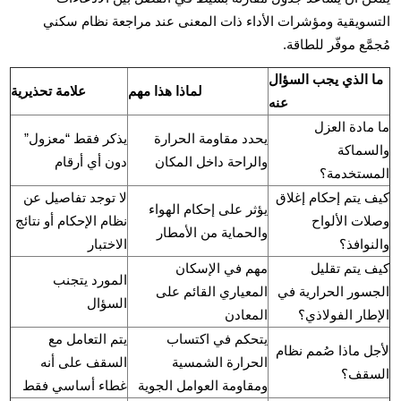
التسويقية ومؤشرات الأداء ذات المعنى عند مراجعة نظام سكني
مُجمَّع موفّر للطاقة.
ما الذي يجب السؤال
لماذا هذا مهم
علامة تحذيرية
عنه
ما مادة العزل
يحدد مقاومة الحرارة
يذكر فقط “معزول”
والسماكة
والراحة داخل المكان
دون أي أرقام
المستخدمة؟
كيف يتم إحكام إغلاق
لا توجد تفاصيل عن
يؤثر على إحكام الهواء
وصلات الألواح
نظام الإحكام أو نتائج
والحماية من الأمطار
والنوافذ؟
الاختبار
كيف يتم تقليل
مهم في الإسكان
المورد يتجنب
الجسور الحرارية في
المعياري القائم على
السؤال
الإطار الفولاذي؟
المعادن
يتحكم في اكتساب
يتم التعامل مع
لأجل ماذا صُمم نظام
الحرارة الشمسية
السقف على أنه
السقف؟
ومقاومة العوامل الجوية
غطاء أساسي فقط