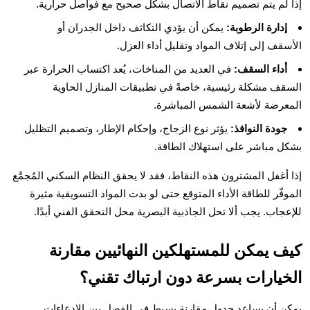
إذا لم يتم تصميم نقاط الاتصال بشكل صحيح مع فواصل حرارية.
إدارة الرطوبة:
يمكن أن يؤدي التكاثف داخل الجدران أو
الأسقف إلى إتلاف المواد وتقليل أداء العزل.
أداء السقف:
في العديد من المناخات، يُعد اكتساب الحرارة عبر
السقف مشكلة رئيسية، خاصةً في تطبيقات المنازل الحاوية
المعرضة لأشعة الشمس المباشرة.
جودة النوافذ:
يؤثر نوع الزجاج، وإحكام الإطار، وتصميم التظليل
بشكل مباشر على استهلاك الطاقة.
إذا أغفل المشترون هذه النقاط، فقد لا يحقق النظام السكني المُجمَّع
الموفّر للطاقة الأداء المتوقع حتى لو بدت المواد التسويقية مثيرة
للإعجاب. يجب ألا تحل الجاذبية البصرية محل التحقق الفني أبدًا.
كيف يمكن للمستهلكين النهائيين مقارنة
الخيارات بسرعة دون ارتباك تقني؟
يمكن أن يساعد جدول مقارنة بسيط في الفصل بين الادعاءات