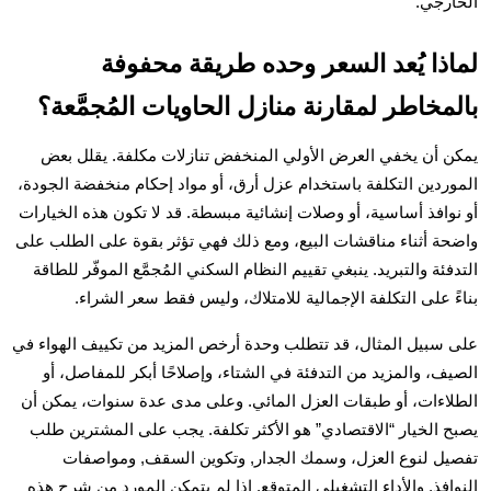
الخارجي.
لماذا يُعد السعر وحده طريقة محفوفة
بالمخاطر لمقارنة منازل الحاويات المُجمَّعة؟
يمكن أن يخفي العرض الأولي المنخفض تنازلات مكلفة. يقلل بعض
الموردين التكلفة باستخدام عزل أرق، أو مواد إحكام منخفضة الجودة،
أو نوافذ أساسية، أو وصلات إنشائية مبسطة. قد لا تكون هذه الخيارات
واضحة أثناء مناقشات البيع، ومع ذلك فهي تؤثر بقوة على الطلب على
التدفئة والتبريد. ينبغي تقييم النظام السكني المُجمَّع الموفّر للطاقة
بناءً على التكلفة الإجمالية للامتلاك، وليس فقط سعر الشراء.
على سبيل المثال، قد تتطلب وحدة أرخص المزيد من تكييف الهواء في
الصيف، والمزيد من التدفئة في الشتاء، وإصلاحًا أبكر للمفاصل، أو
الطلاءات، أو طبقات العزل المائي. وعلى مدى عدة سنوات، يمكن أن
يصبح الخيار “الاقتصادي” هو الأكثر تكلفة. يجب على المشترين طلب
تفصيل لنوع العزل، وسمك الجدار, وتكوين السقف, ومواصفات
النوافذ, والأداء التشغيلي المتوقع. إذا لم يتمكن المورد من شرح هذه