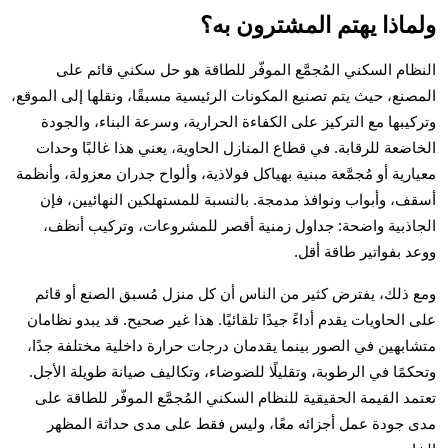
ولماذا يهتم المشترون به؟
النظام السكني المُجمَّع الموفّر للطاقة هو حل سكني قائم على
المصنع، حيث يتم تصنيع المكونات الرئيسية مسبقًا، ونقلها إلى الموقع،
وتركيبها مع التركيز على الكفاءة الحرارية، وسرعة البناء، والجودة
الخاضعة للرقابة. في قطاع المنازل الحاوية، يعني هذا غالبًا وحدات
معيارية أو مُجمَّعة مبنية بهياكل فولاذية، وألواح جدران معزولة، وأنظمة
أسقف، وأبواب ونوافذ مدمجة. بالنسبة للمستهلكين النهائيين، فإن
الجاذبية واضحة: جداول زمنية أقصر للمشروعات، وتركيب أنظف،
ووعد بفواتير طاقة أقل.
ومع ذلك، يفترض كثير من الناس أن كل منزل مُسبق الصنع أو قائم
على الحاويات يقدم أداءً جيدًا تلقائيًا. هذا غير صحيح. قد يبدو نظامان
متشابهين في الصور بينما يقدمان درجات حرارة داخلية مختلفة جدًا،
وتحكمًا في الرطوبة، وتقليلًا للضوضاء، وتكاليف صيانة طويلة الأجل.
تعتمد القيمة الحقيقية للنظام السكني المُجمَّع الموفّر للطاقة على
مدى جودة عمل أجزائه معًا، وليس فقط على مدى حداثة المظهر