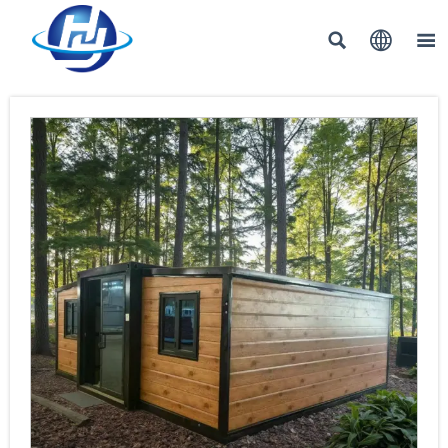


